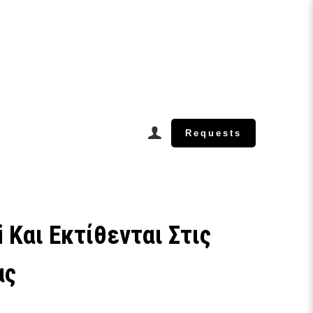
Requests
 Και Εκτίθενται Στις
ας