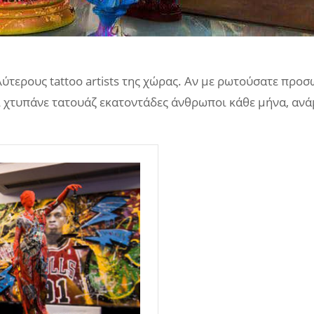
ύτερους tattoo artists της χώρας. Αν με ρωτούσατε προσω
ί χτυπάνε τατουάζ εκατοντάδες άνθρωποι κάθε μήνα, ανάμε