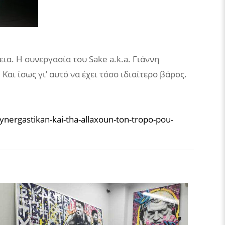
ια. Η συνεργασία του Sake a.k.a. Γιάννη
ι ίσως γι’ αυτό να έχει τόσο ιδιαίτερο βάρος.
synergastikan-kai-tha-allaxoun-ton-tropo-pou-