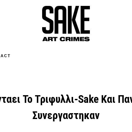
TACT
ανταει Το Τριφυλλι-Sake Και 
Συνεργαστηκαν